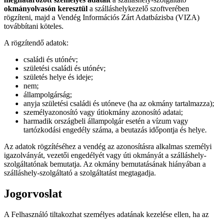
okmányolvasón keresztül
a szálláshelykezelő szoftverében
rögzíteni, majd a Vendég Információs Zárt Adatbázisba (VIZA)
továbbítani köteles.
A rögzítendő adatok:
családi és utónév;
születési családi és utónév;
születés helye és ideje;
nem;
állampolgárság;
anyja születési családi és utóneve (ha az okmány tartalmazza);
személyazonosító vagy útiokmány azonosító adatai;
harmadik országbeli állampolgár esetén a vízum vagy
tartózkodási engedély száma, a beutazás időpontja és helye.
Az adatok rögzítéséhez a vendég az azonosításra alkalmas személyi
igazolványát, vezetői engedélyét vagy úti okmányát a szálláshely-
szolgáltatónak bemutatja. Az okmány bemutatásának hiányában a
szálláshely-szolgáltató a szolgáltatást megtagadja.
Jogorvoslat
A Felhasználó tiltakozhat személyes adatának kezelése ellen, ha az