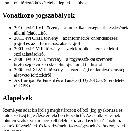
honlapon történő közzététellel lépnek hatályba.
Vonatkozó jogszabályok
2016. évi CLVI. törvény – a turisztikai térségek fejlesztésének
állami feladatairól
2011. évi CXII. törvény – az információs önrendelkezési
jogról és az információszabadságról
2001. évi CVIII. törvény – az elektronikus kereskedelmi
szolgáltatásokról
2008. évi XLVII. törvény – a fogyasztókkal szembeni
tisztességtelen kereskedelmi gyakorlat tilalmáról
2008. évi XLVIII. törvény – a gazdasági reklámtevékenység
alapvető feltételeiről
Az Európai Parlament és a Tanács (EU) 2016/679 rendelete
(GDPR)
Alapelvek
Személyes adat kizárólag meghatározott célból, jog gyakorlása és
kötelezettség teljesítése érdekében kezelhető. Az adatkezelésnek
minden szakaszában meg kell felelnie az adatkezelés céljának, az
adatok felvételének és kezelésének tisztességesnek és törvényesnek