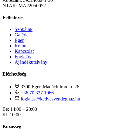
Adószám
:
59524009-1-30
NTAK
:
MA22050052
Felfedezés
Szobáink
Galéria
Eger
Rólunk
Kapcsolat
Foglalás
Ajándékutalvány
Elérhetőség
3300 Eger, Madách Imre u. 26.
+36 70 327 1066
foglalas@kedvesvendeghaz.hu
Be
:
14:00 – 20:00
Ki
:
10:00
Közösség