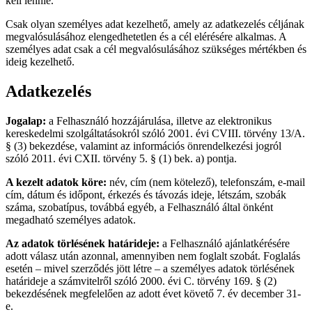
kell lennie.
Csak olyan személyes adat kezelhető, amely az adatkezelés céljának
megvalósulásához elengedhetetlen és a cél elérésére alkalmas. A
személyes adat csak a cél megvalósulásához szükséges mértékben és
ideig kezelhető.
Adatkezelés
Jogalap:
a Felhasználó hozzájárulása, illetve az elektronikus
kereskedelmi szolgáltatásokról szóló 2001. évi CVIII. törvény 13/A.
§ (3) bekezdése, valamint az információs önrendelkezési jogról
szóló 2011. évi CXII. törvény 5. § (1) bek. a) pontja.
A kezelt adatok köre:
név, cím (nem kötelező), telefonszám, e-mail
cím, dátum és időpont, érkezés és távozás ideje, létszám, szobák
száma, szobatípus, továbbá egyéb, a Felhasználó által önként
megadható személyes adatok.
Az adatok törlésének határideje:
a Felhasználó ajánlatkérésére
adott válasz után azonnal, amennyiben nem foglalt szobát. Foglalás
esetén – mivel szerződés jött létre – a személyes adatok törlésének
határideje a számvitelről szóló 2000. évi C. törvény 169. § (2)
bekezdésének megfelelően az adott évet követő 7. év december 31-
e.