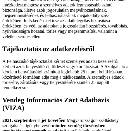
intézkedést megtesz a személyes adatok legmagasabb szintű
biztonsága, illetve azok jogosulatlan megváltoztatásának,
megsemmisítésének és felhasználásának megakadályozása
érdekében. Intézkedéseket tesz az adatintegritás biztosítása
érdekében, és védi az adatokat a jogosulatlan hozzáférés, továbbítás,
nyilvánosságra hozatal, törlés vagy megsemmisítés, valamint a
véletlen sérülés ellen.
Tájékoztatás az adatkezelésről
A Felhasználó tájékoztatást kérhet személyes adatai kezeléséről,
kérheti azok helyesbítését, törlését vagy korlátozását. A Szolgáltató a
kérelem benyújtásától számított legfeljebb 25 napon belül írásban,
közérthető formában adja meg a tájékoztatást. A személyes adatok
törlésére, zárolására vagy helyesbítésére szintén 25 nap áll
rendelkezésre.
Vendég Információs Zárt Adatbázis
(VIZA)
2021. szeptember 1-jét követően
Magyarországon szálláshely-
szolgáltatást igénybe vevő
minden vendég törvényben
meghatározott személyes adatait
a szálláshely-szolgáltató