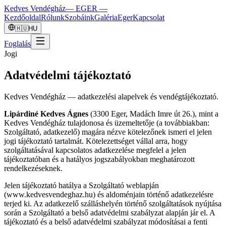
Kedves Vendégház
— EGER —
Kezdőoldal
Rólunk
Szobáink
Galéria
Eger
Kapcsolat
🇭🇺
HU
Foglalás
Jogi
Adatvédelmi tájékoztató
Kedves Vendégház — adatkezelési alapelvek és vendégtájékoztató.
Lipárdiné Kedves Ágnes
(3300 Eger, Madách Imre út 26.), mint a
Kedves Vendégház tulajdonosa és üzemeltetője (a továbbiakban:
Szolgáltató, adatkezelő) magára nézve kötelezőnek ismeri el jelen
jogi tájékoztató tartalmát. Kötelezettséget vállal arra, hogy
szolgáltatásával kapcsolatos adatkezelése megfelel a jelen
tájékoztatóban és a hatályos jogszabályokban meghatározott
rendelkezéseknek.
Jelen tájékoztató hatálya a Szolgáltató weblapján
(www.kedvesvendeghaz.hu) és aldoménjain történő adatkezelésre
terjed ki. Az adatkezelő szálláshelyén történő szolgáltatások nyújtása
során a Szolgáltató a belső adatvédelmi szabályzat alapján jár el. A
tájékoztató és a belső adatvédelmi szabályzat módosításai a fenti