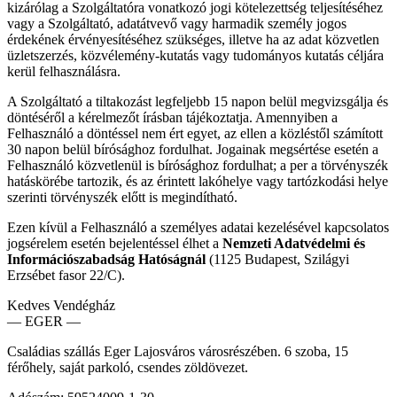
kizárólag a Szolgáltatóra vonatkozó jogi kötelezettség teljesítéséhez
vagy a Szolgáltató, adatátvevő vagy harmadik személy jogos
érdekének érvényesítéséhez szükséges, illetve ha az adat közvetlen
üzletszerzés, közvélemény-kutatás vagy tudományos kutatás céljára
kerül felhasználásra.
A Szolgáltató a tiltakozást legfeljebb 15 napon belül megvizsgálja és
döntéséről a kérelmezőt írásban tájékoztatja. Amennyiben a
Felhasználó a döntéssel nem ért egyet, az ellen a közléstől számított
30 napon belül bírósághoz fordulhat. Jogainak megsértése esetén a
Felhasználó közvetlenül is bírósághoz fordulhat; a per a törvényszék
hatáskörébe tartozik, és az érintett lakóhelye vagy tartózkodási helye
szerinti törvényszék előtt is megindítható.
Ezen kívül a Felhasználó a személyes adatai kezelésével kapcsolatos
jogsérelem esetén bejelentéssel élhet a
Nemzeti Adatvédelmi és
Információszabadság Hatóságnál
(1125 Budapest, Szilágyi
Erzsébet fasor 22/C).
Kedves Vendégház
— EGER —
Családias szállás Eger Lajosváros városrészében. 6 szoba, 15
férőhely, saját parkoló, csendes zöldövezet.