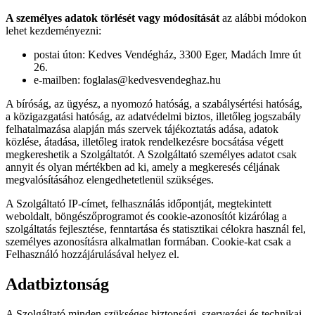
A személyes adatok törlését vagy módosítását
az alábbi módokon
lehet kezdeményezni:
postai úton: Kedves Vendégház, 3300 Eger, Madách Imre út
26.
e-mailben: foglalas@kedvesvendeghaz.hu
A bíróság, az ügyész, a nyomozó hatóság, a szabálysértési hatóság,
a közigazgatási hatóság, az adatvédelmi biztos, illetőleg jogszabály
felhatalmazása alapján más szervek tájékoztatás adása, adatok
közlése, átadása, illetőleg iratok rendelkezésre bocsátása végett
megkereshetik a Szolgáltatót. A Szolgáltató személyes adatot csak
annyit és olyan mértékben ad ki, amely a megkeresés céljának
megvalósításához elengedhetetlenül szükséges.
A Szolgáltató IP-címet, felhasználás időpontját, megtekintett
weboldalt, böngészőprogramot és cookie-azonosítót kizárólag a
szolgáltatás fejlesztése, fenntartása és statisztikai célokra használ fel,
személyes azonosításra alkalmatlan formában. Cookie-kat csak a
Felhasználó hozzájárulásával helyez el.
Adatbiztonság
A Szolgáltató minden szükséges biztonsági, szervezési és technikai