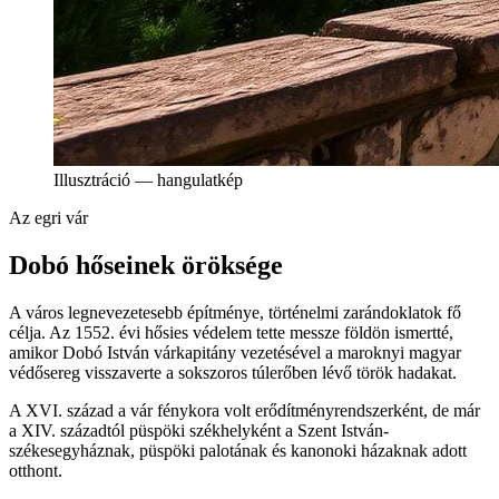
Illusztráció — hangulatkép
Az egri vár
Dobó hőseinek öröksége
A város legnevezetesebb építménye, történelmi zarándoklatok fő
célja. Az 1552. évi hősies védelem tette messze földön ismertté,
amikor Dobó István várkapitány vezetésével a maroknyi magyar
védősereg visszaverte a sokszoros túlerőben lévő török hadakat.
A XVI. század a vár fénykora volt erődítményrendszerként, de már
a XIV. századtól püspöki székhelyként a Szent István-
székesegyháznak, püspöki palotának és kanonoki házaknak adott
otthont.