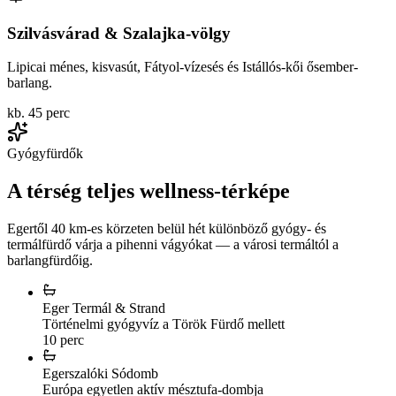
Szilvásvárad & Szalajka-völgy
Lipicai ménes, kisvasút, Fátyol-vízesés és Istállós-kői ősember-
barlang.
kb. 45 perc
Gyógyfürdők
A térség teljes wellness-térképe
Egertől 40 km-es körzeten belül hét különböző gyógy- és
termálfürdő várja a pihenni vágyókat — a városi termáltól a
barlangfürdőig.
Eger Termál & Strand
Történelmi gyógyvíz a Török Fürdő mellett
10 perc
Egerszalóki Sódomb
Európa egyetlen aktív mésztufa-dombja