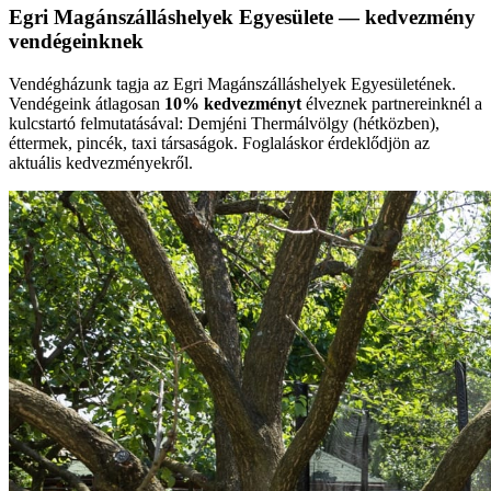
Egri Magánszálláshelyek Egyesülete — kedvezmény
vendégeinknek
Vendégházunk tagja az Egri Magánszálláshelyek Egyesületének.
Vendégeink átlagosan
10% kedvezményt
élveznek partnereinknél a
kulcstartó felmutatásával: Demjéni Thermálvölgy (hétközben),
éttermek, pincék, taxi társaságok. Foglaláskor érdeklődjön az
aktuális kedvezményekről.