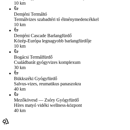
10 km
Demjéni Termáltó
Termálvizes szabadtéri tó élménymedencékkel
10 km
Demjéni Cascade Barlangfürdő
Közép-Európa legnagyobb barlangfürdője
10 km
Bogácsi Termálfürdő
Családbarát gyógyvizes komplexum
30 km
Bükkszéki Gyógyfürdő
Salvus-vizes, reumatikus panaszokra
40 km
Mezőkövesd — Zsóry Gyógyfürdő
Híres matyó vidéki wellness-központ
40 km