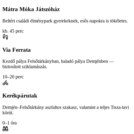
Mátra Móka Játszóház
Beltéri családi élménypark gyerekeknek, esős napokra is tökéletes.
kb. 45 perc
Via Ferrata
Kezdő pálya Felsőtárkányban, haladó pálya Demjénben —
biztosított sziklamászás.
10–20 perc
Kerékpárutak
Demjén–Felsőtárkány aszfaltos szakasz, valamint a teljes Tisza-tavi
körút.
0–1 óra