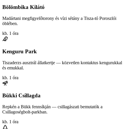
Bölömbika Kilátó
Madártani megfigyelőtorony és vízi sétány a Tisza-tó Poroszlói
öblében.
kb. 1 óra
Kenguru Park
Tiszaderzs ausztrál állatkertje — közvetlen kontaktus kengurukkal
és emukkal.
kb. 1 óra
Bükki Csillagda
Repkén a Bükk fennsíkján — csillagászati bemutatók a
Csillagoségbolt-parkban.
kb. 1 óra