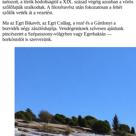
tartozott, a török hódoltságtól a XIX. század végéig azonban a vörös
szőlőfajták uralkodtak. A filoxéravész után fokozatosan a fehér
szőlők vették át a vezetést.
Ma az Egri Bikavér, az Egri Csillag, a rozé és a Gárdonyi a
borvidék négy zászlóshajója. Vendégeinknek szívesen ajánlunk
pincészetet a Szépasszony-völgyben vagy Egerbaktán —
borkóstolót is szervezünk.