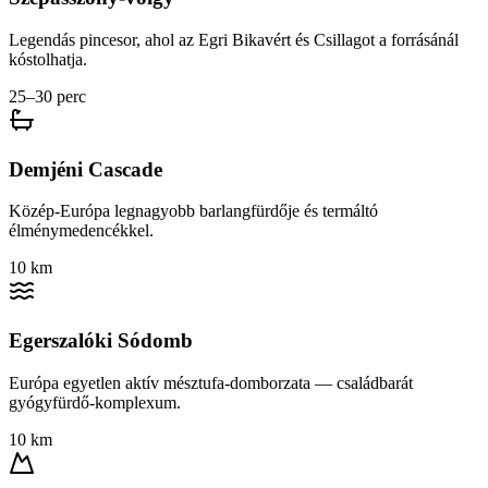
Legendás pincesor, ahol az Egri Bikavért és Csillagot a forrásánál
kóstolhatja.
25–30 perc
Demjéni Cascade
Közép-Európa legnagyobb barlangfürdője és termáltó
élménymedencékkel.
10 km
Egerszalóki Sódomb
Európa egyetlen aktív mésztufa-domborzata — családbarát
gyógyfürdő-komplexum.
10 km