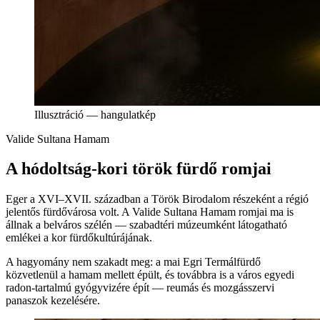
Illusztráció — hangulatkép
Valide Sultana Hamam
A hódoltság-kori török fürdő romjai
Eger a XVI–XVII. században a Török Birodalom részeként a régió
jelentős fürdővárosa volt. A Valide Sultana Hamam romjai ma is
állnak a belváros szélén — szabadtéri múzeumként látogatható
emlékei a kor fürdőkultúrájának.
A hagyomány nem szakadt meg: a mai Egri Termálfürdő
közvetlenül a hamam mellett épült, és továbbra is a város egyedi
radon-tartalmú gyógyvizére épít — reumás és mozgásszervi
panaszok kezelésére.