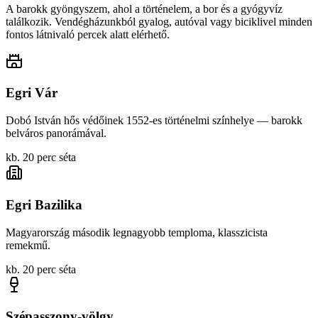
A barokk gyöngyszem, ahol a történelem, a bor és a gyógyvíz
találkozik. Vendégházunkból gyalog, autóval vagy biciklivel minden
fontos látnivaló percek alatt elérhető.
Egri Vár
Dobó István hős védőinek 1552-es történelmi színhelye — barokk
belváros panorámával.
kb. 20 perc séta
Egri Bazilika
Magyarország második legnagyobb temploma, klasszicista
remekmű.
kb. 20 perc séta
Szépasszony-völgy