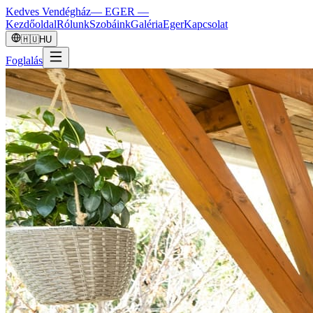
Kedves Vendégház
— EGER —
Kezdőoldal
Rólunk
Szobáink
Galéria
Eger
Kapcsolat
🇭🇺
HU
Foglalás