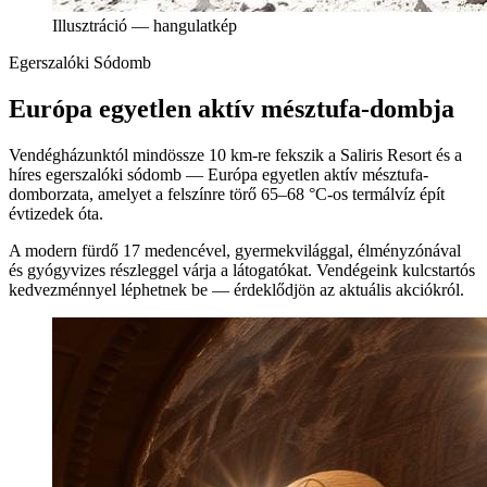
Illusztráció — hangulatkép
Egerszalóki Sódomb
Európa egyetlen aktív mésztufa-dombja
Vendégházunktól mindössze 10 km-re fekszik a Saliris Resort és a
híres egerszalóki sódomb — Európa egyetlen aktív mésztufa-
domborzata, amelyet a felszínre törő 65–68 °C-os termálvíz épít
évtizedek óta.
A modern fürdő 17 medencével, gyermekvilággal, élményzónával
és gyógyvizes részleggel várja a látogatókat. Vendégeink kulcstartós
kedvezménnyel léphetnek be — érdeklődjön az aktuális akciókról.