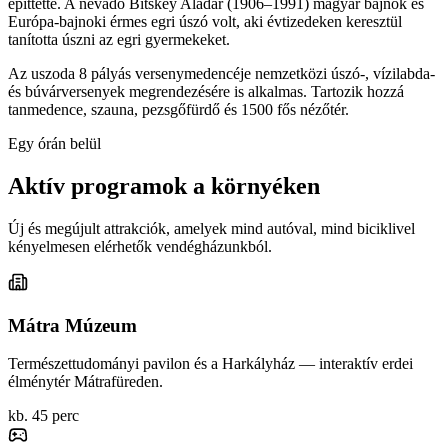
építtette. A névadó Bitskey Aladár (1906–1991) magyar bajnok és
Európa-bajnoki érmes egri úszó volt, aki évtizedeken keresztül
tanította úszni az egri gyermekeket.
Az uszoda 8 pályás versenymedencéje nemzetközi úszó-, vízilabda-
és búvárversenyek megrendezésére is alkalmas. Tartozik hozzá
tanmedence, szauna, pezsgőfürdő és 1500 fős nézőtér.
Egy órán belül
Aktív programok a környéken
Új és megújult attrakciók, amelyek mind autóval, mind biciklivel
kényelmesen elérhetők vendégházunkból.
Mátra Múzeum
Természettudományi pavilon és a Harkályház — interaktív erdei
élménytér Mátrafüreden.
kb. 45 perc