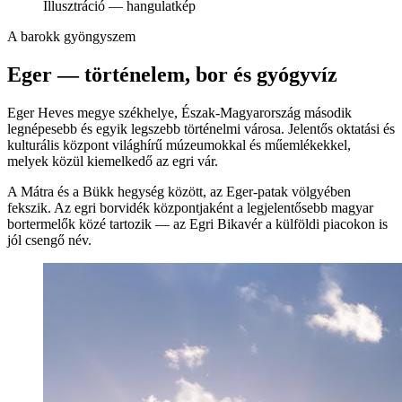
Illusztráció — hangulatkép
A barokk gyöngyszem
Eger — történelem, bor és gyógyvíz
Eger Heves megye székhelye, Észak-Magyarország második
legnépesebb és egyik legszebb történelmi városa. Jelentős oktatási és
kulturális központ világhírű múzeumokkal és műemlékekkel,
melyek közül kiemelkedő az egri vár.
A Mátra és a Bükk hegység között, az Eger-patak völgyében
fekszik. Az egri borvidék központjaként a legjelentősebb magyar
bortermelők közé tartozik — az Egri Bikavér a külföldi piacokon is
jól csengő név.