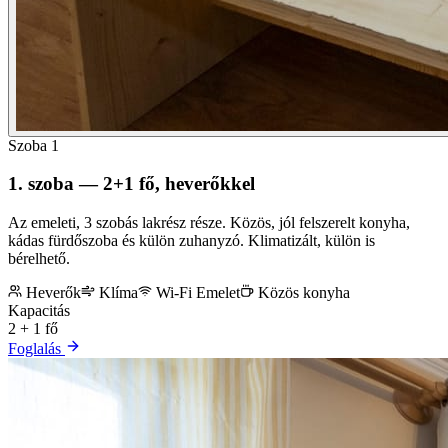
Szoba 1
1. szoba — 2+1 fő, heverőkkel
Az emeleti, 3 szobás lakrész része. Közös, jól felszerelt konyha,
kádas fürdőszoba és külön zuhanyzó. Klimatizált, külön is
bérelhető.
Heverők
Klíma
Wi-Fi
Emelet
Közös konyha
Kapacitás
2 + 1 fő
Foglalás