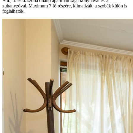
A 4., 5. és 6. szoba önálló apartman saját konyhával és 2
zuhanyzóval. Maximum 7 fő részére, klimatizált, a szobák külön is
foglalhatók.