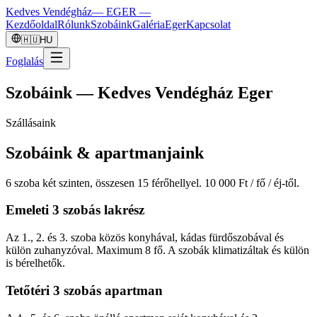
Kedves Vendégház
— EGER —
Kezdőoldal
Rólunk
Szobáink
Galéria
Eger
Kapcsolat
🇭🇺
HU
Foglalás
Szobáink — Kedves Vendégház Eger
Szállásaink
Szobáink & apartmanjaink
6 szoba két szinten, összesen 15 férőhellyel. 10 000 Ft / fő / éj-től.
Emeleti 3 szobás lakrész
Az 1., 2. és 3. szoba közös konyhával, kádas fürdőszobával és
külön zuhanyzóval. Maximum 8 fő. A szobák klimatizáltak és külön
is bérelhetők.
Tetőtéri 3 szobás apartman