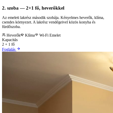
2. szoba — 2+1 fő, heverőkkel
Az emeleti lakrész második szobája. Kényelmes heverők, klíma,
csendes környezet. A lakrész vendégeivel közös konyha és
fürdőszoba.
Heverők
Klíma
Wi-Fi
Emelet
Kapacitás
2 + 1 fő
Foglalás