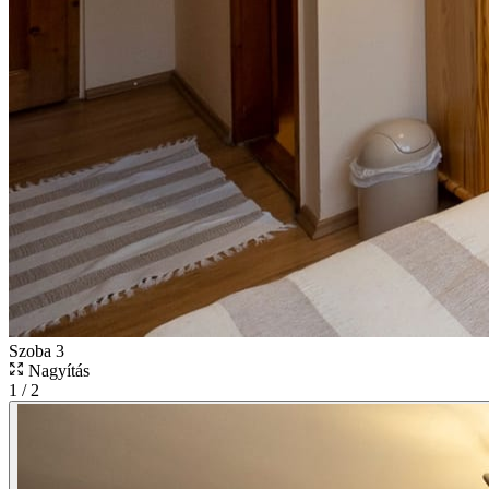
Szoba 3
Nagyítás
1
/
2