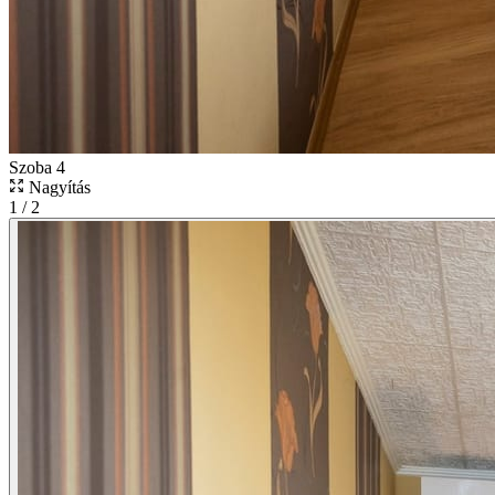
Szoba 4
Nagyítás
1
/
2